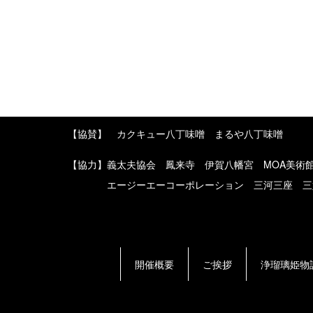
【協賛】 カクキュー八丁味噌 まるや八丁味噌
【協力】義太夫協会 鳳来寺 伊賀八幡宮 MOA美術
エージーエーコーポレーション 三河三座 三
開催概要
ご挨拶
浄瑠璃姫物